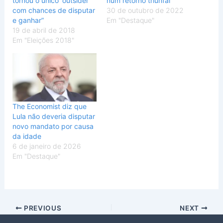
tornou o único ‘outsider’
num retorno triunfal
com chances de disputar
30 de outubro de 2022
e ganhar”
Em "Destaque"
19 de abril de 2018
Em "Eleições 2018"
The Economist diz que
Lula não deveria disputar
novo mandato por causa
da idade
6 de janeiro de 2026
Em "Destaque"
PREVIOUS
NEXT