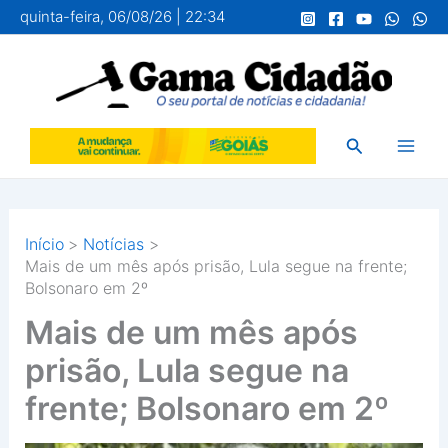
Ir
quinta-feira, 06/08/26 | 22:34
para
o
conteúdo
Pesquisar
Início
Notícias
Mais de um mês após prisão, Lula segue na frente;
Bolsonaro em 2º
Mais de um mês após
prisão, Lula segue na
frente; Bolsonaro em 2º