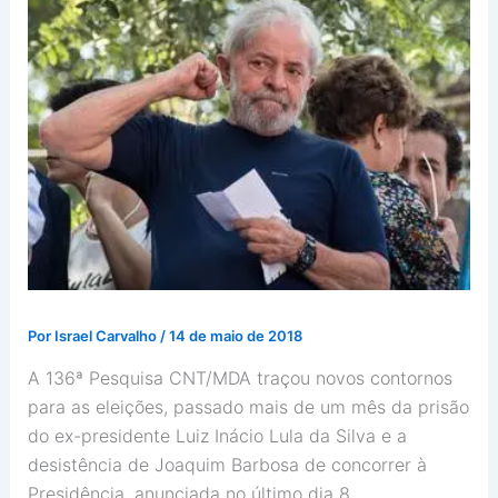
Por
Israel Carvalho
/
14 de maio de 2018
A 136ª Pesquisa CNT/MDA traçou novos contornos
para as eleições, passado mais de um mês da prisão
do ex-presidente Luiz Inácio Lula da Silva e a
desistência de Joaquim Barbosa de concorrer à
Presidência, anunciada no último dia 8.