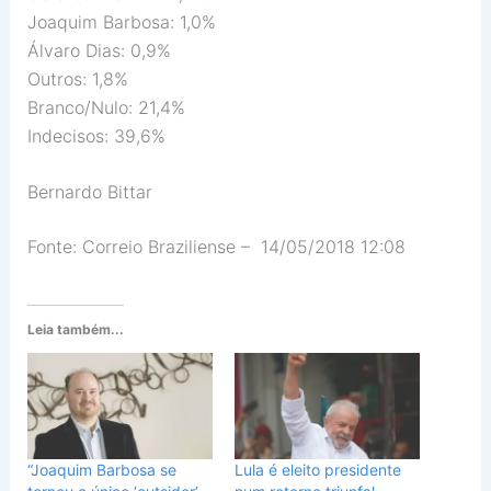
Joaquim Barbosa: 1,0%
Álvaro Dias: 0,9%
Outros: 1,8%
Branco/Nulo: 21,4%
Indecisos: 39,6%
Bernardo Bittar
Fonte: Correio Braziliense – 14/05/2018 12:08
Leia também...
“Joaquim Barbosa se
Lula é eleito presidente