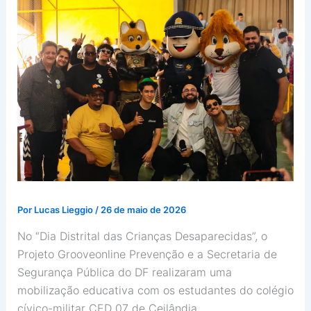
Por
Lucas Lieggio
/
26 de maio de 2026
No “Dia Distrital das Crianças Desaparecidas”, o
Projeto Grooveonline Prevenção e a Secretaria de
Segurança Pública do DF realizaram uma
mobilização educativa com os estudantes do colégio
cívico-militar CED 07 de Ceilândia.