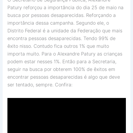
Patury reforçou a importância do dia 25 de maio na
busca por pessoas desaparecidas. Reforçando a
importância dessa campanha. Segundo ele, o
Distrito Federal é a unidade da Federação que mais
encontra pessoas desaparecidas. Tendo 99% de
êxito nisso. Contudo fica outros 1% que muito
importa muito. Para o Alexandre Patury as crianças
podem estar nesses 1%. Então para a Secretaria,
seguir na busca por obterem 100% de êxitos em
encontrar pessoas desaparecidas é algo que deve
ser tentado, sempre. Confira: