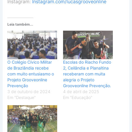
Instagram:
Instagram.com/lucasgrooveonline
Leia também...
O Colégio Cívico Militar
Escolas do Riacho Fundo
de Brazlândia recebe
2, Ceilândia e Planaltina
com muito entusiasmo o
receberam com muita
Projeto Grooveonline
alegria o Projeto
Prevenção
Grooveonline Prevenção.
3 de outubro de 2024
4 de abril de 2025
Em "Destaque"
Em "Educação"