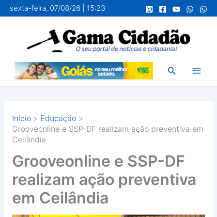
Ir
sexta-feira, 07/08/26 | 15:23
para
o
conteúdo
Pesquisar
Início
Educação
Grooveonline e SSP-DF realizam ação preventiva em
Ceilândia
Grooveonline e SSP-DF
realizam ação preventiva
em Ceilândia