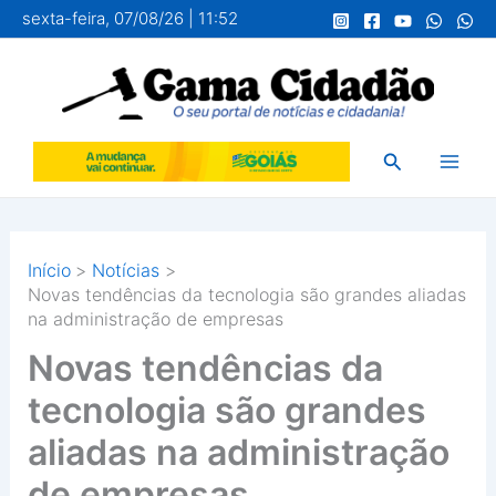
Ir
sexta-feira, 07/08/26 | 11:52
para
o
conteúdo
Pesquisar
Início
Notícias
Novas tendências da tecnologia são grandes aliadas
na administração de empresas
Novas tendências da
tecnologia são grandes
aliadas na administração
de empresas