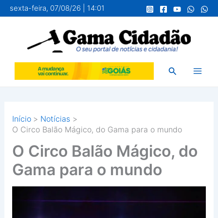
Ir
sexta-feira, 07/08/26 | 14:01
para
o
conteúdo
Pesquisar
Início
Notícias
O Circo Balão Mágico, do Gama para o mundo
O Circo Balão Mágico, do
Gama para o mundo