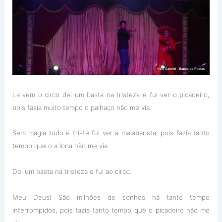
La vem o circo dei um basta na tristeza e fui ver o picadeiro,
pois fazia muito tempo o palhaço não me via.
Sem magia tudo é triste fui ver a malabarista, pois fazia tanto
tempo que o a lona não me via.
Dei um basta na tristeza e fui ao circo.
Meu Deus! São milhões de sonhos há tanto tempo
interrompidos, pois fazia tanto tempo que o picadeiro não me