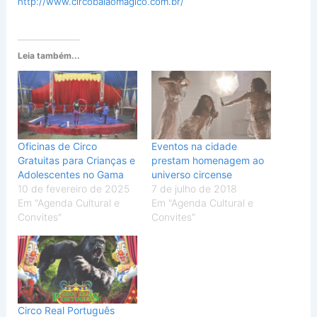
http://www.circobalaomagico.com.br/
Leia também...
Oficinas de Circo
Eventos na cidade
Gratuitas para Crianças e
prestam homenagem ao
Adolescentes no Gama
universo circense
10 de fevereiro de 2025
7 de julho de 2018
Em "Agenda Cultural e
Em "Agenda Cultural e
Convites"
Convites"
Circo Real Português