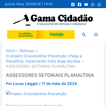
Ir
quinta-feira, 06/08/26 | 14:43
para
o
conteúdo
Pesquisar
Início
Notícias
O projeto Grooveonline Prevenção chega a
Planaltina, impactando mais duas escolas.
ASSESSORES SETORIAIS PLANALTINA
ASSESSORES SETORIAIS PLANALTINA
Por
Lucas Lieggio
/
17 de maio de 2024
Projeto Grooveonline Prevenção