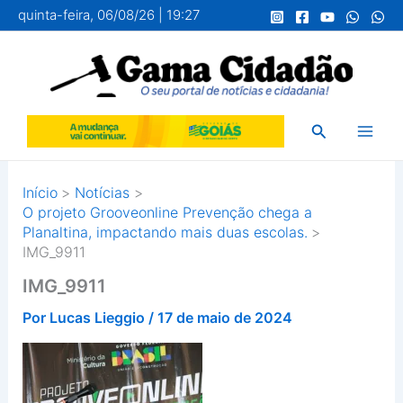
Ir
quinta-feira, 06/08/26 | 19:27
para
o
conteúdo
Pesquisar
Início
Notícias
O projeto Grooveonline Prevenção chega a
Planaltina, impactando mais duas escolas.
IMG_9911
IMG_9911
Por
Lucas Lieggio
/
17 de maio de 2024