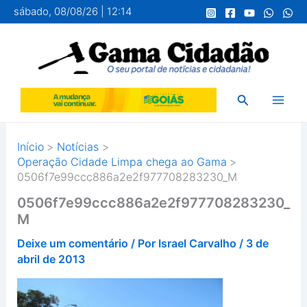
Ir
sábado, 08/08/26 | 12:14
para
o
conteúdo
Pesquisar
Início
Notícias
Operação Cidade Limpa chega ao Gama
0506f7e99ccc886a2e2f977708283230_M
0506f7e99ccc886a2e2f977708283230_
M
Deixe um comentário
/ Por
Israel Carvalho
/
3 de
abril de 2013