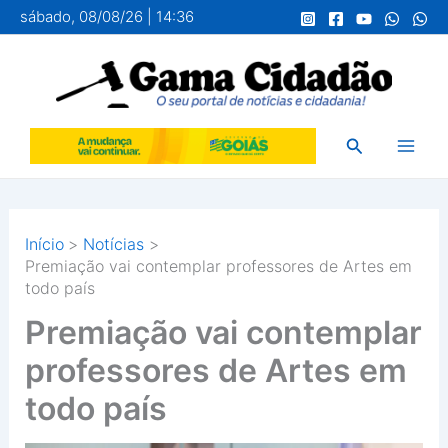
Ir
sábado, 08/08/26 | 14:36
para
o
conteúdo
Pesquisar
Início
Notícias
Premiação vai contemplar professores de Artes em
todo país
Premiação vai contemplar
professores de Artes em
todo país