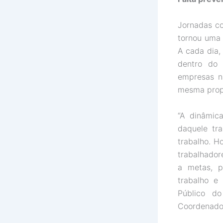
Jornadas co
tornou uma 
A cada dia,
dentro do 
empresas n
mesma propo
“A dinâmic
daquele tr
trabalho. H
trabalhador
a metas, p
trabalho e
Público d
Coordenador