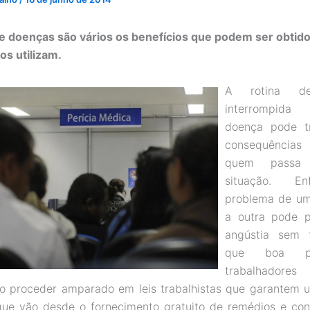
e doenças são vários os benefícios que podem ser obtid
os utilizam.
A rotina de
interrompid
doença pode tr
consequências
quem passa
situação. En
problema de um
a outra pode 
angústia sem 
que boa p
trabalhadores
o proceder amparado em leis trabalhistas que garantem u
que vão desde o fornecimento gratuito de remédios e con