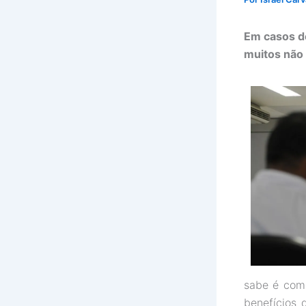
Em casos d
muitos não 
sabe é com
benefícios 