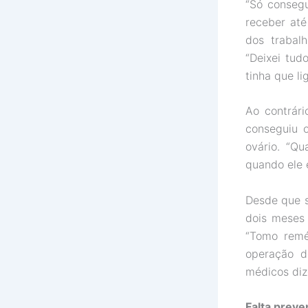
“Só consegu
receber até
dos trabal
“Deixei tu
tinha que l
Ao contrár
conseguiu 
ovário. “Q
quando ele e
Desde que s
dois meses 
“Tomo remé
operação d
médicos diz
Falta preve