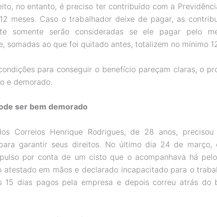
eito, no entanto, é preciso ter contribuído com a Previdênci
12 meses. Caso o trabalhador deixe de pagar, as contribu
nte somente serão consideradas se ele pagar pelo m
e, somadas ao que foi quitado antes, totalizem no mínimo 1
ondições para conseguir o benefício pareçam claras, o p
vo e demorado.
ode ser bem demorado
os Correios Henrique Rodrigues, de 28 anos, precisou 
para garantir seus direitos. No último dia 24 de março,
o pulso por conta de um cisto que o acompanhava há pel
 atestado em mãos e declarado incapacitado para o traba
s 15 dias pagos pela empresa e depois correu atrás do 
.