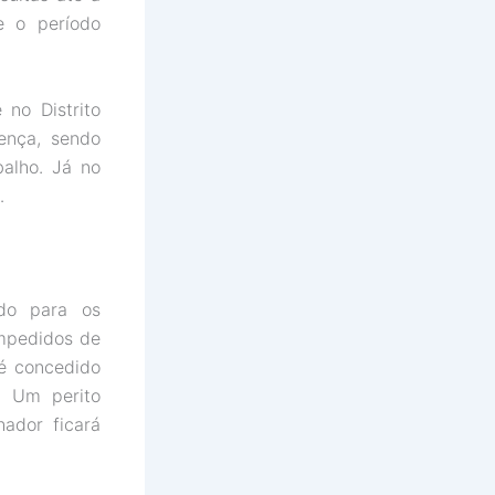
e o período
no Distrito
ença, sendo
balho. Já no
…
ido para os
impedidos de
 é concedido
. Um perito
ador ficará