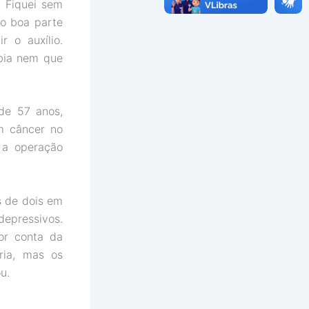
. Fiquei sem
mo boa parte
 o auxílio.
bia nem que
de 57 anos,
m câncer no
 a operação
s de dois em
depressivos.
or conta da
ria, mas os
ou.