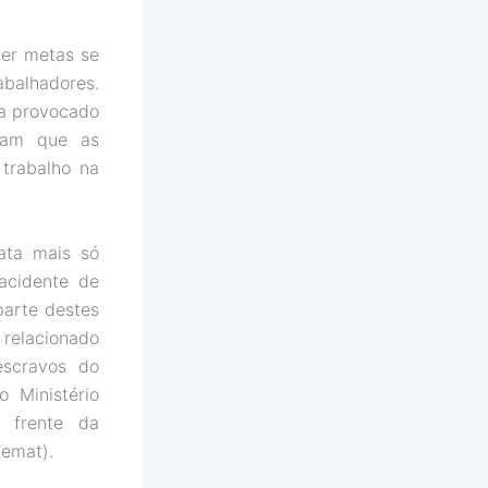
ter metas se
abalhadores.
ma provocado
rmam que as
trabalho na
ata mais só
acidente de
parte destes
 relacionado
escravos do
 Ministério
 frente da
emat).