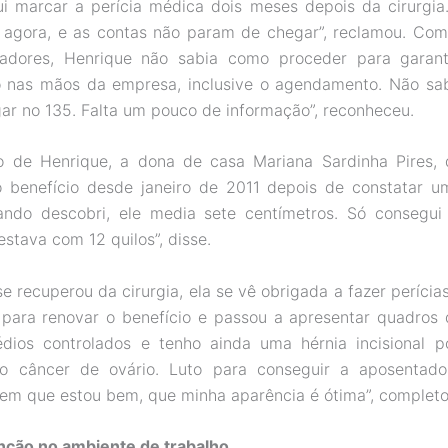
i marcar a perícia médica dois meses depois da cirurgia
 agora, e as contas não param de chegar”, reclamou. Co
hadores, Henrique não sabia como proceder para garantir
do nas mãos da empresa, inclusive o agendamento. Não sa
igar no 135. Falta um pouco de informação”, reconheceu.
io de Henrique, a dona de casa Mariana Sardinha Pires, 
o benefício desde janeiro de 2011 depois de constatar u
uando descobri, ele media sete centímetros. Só consegui
stava com 12 quilos”, disse.
e recuperou da cirurgia, ela se vê obrigada a fazer perícia
para renovar o benefício e passou a apresentar quadros 
dios controlados e tenho ainda uma hérnia incisional p
o câncer de ovário. Luto para conseguir a aposentado
em que estou bem, que minha aparência é ótima”, complet
nção no ambiente de trabalho