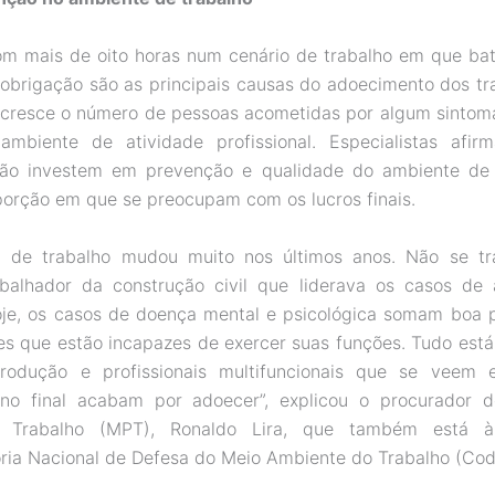
m mais de oito horas num cenário de trabalho em que ba
obrigação são as principais causas do adoecimento dos tr
 cresce o número de pessoas acometidas por algum sinto
ambiente de atividade profissional. Especialistas afi
ão investem em prevenção e qualidade do ambiente de 
rção em que se preocupam com os lucros finais.
a de trabalho mudou muito nos últimos anos. Não se tr
abalhador da construção civil que liderava os casos de 
oje, os casos de doença mental e psicológica somam boa 
es que estão incapazes de exercer suas funções. Tudo está
rodução e profissionais multifuncionais que se veem 
 no final acabam por adoecer”, explicou o procurador do
o Trabalho (MPT), Ronaldo Lira, que também está à
ia Nacional de Defesa do Meio Ambiente do Trabalho (Cod