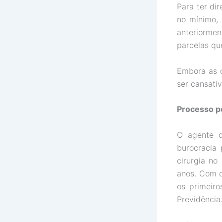
Para ter dir
no mínimo, 
anteriorme
parcelas qu
Embora as c
ser cansati
Processo p
O agente d
burocracia 
cirurgia n
anos. Com o
os primeiro
Previdência