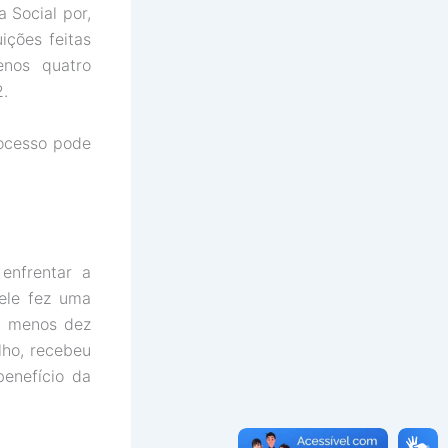
a Social por,
ições feitas
enos quatro
2.
rocesso pode
enfrentar a
 ele fez uma
o menos dez
lho, recebeu
benefício da