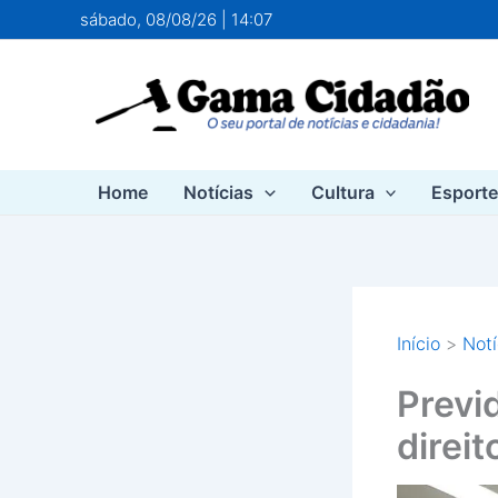
Ir
sábado, 08/08/26 | 14:07
para
o
conteúdo
Home
Notícias
Cultura
Esport
Início
Notí
Previ
direit