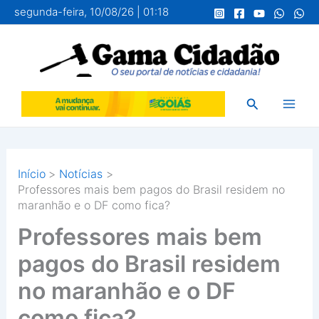
Ir
segunda-feira, 10/08/26 | 01:18
para
o
conteúdo
Pesquisar
Início
Notícias
Professores mais bem pagos do Brasil residem no
maranhão e o DF como fica?
Professores mais bem
pagos do Brasil residem
no maranhão e o DF
como fica?