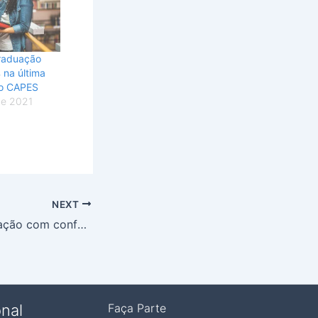
raduação
na última
o CAPES
de 2021
NEXT
Espaços de educação com conforto e bem-estar no Gama
onal
Faça Parte