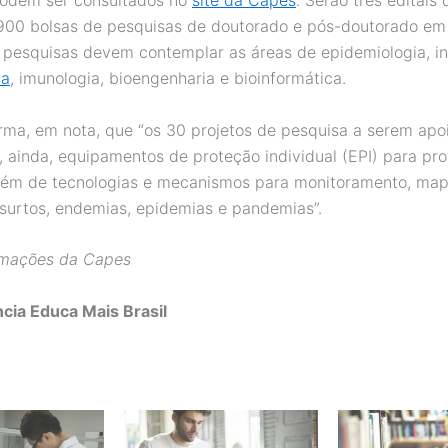
podem ser consultados no
site da Capes
. Serão três editais
900 bolsas de pesquisas de doutorado e pós-doutorado em
s pesquisas devem contemplar as áreas de epidemiologia, in
ia
, imunologia, bioengenharia e bioinformática.
rma, em nota, que “os 30 projetos de pesquisa a serem apo
, ainda, equipamentos de proteção individual (EPI) para prof
lém de tecnologias e mecanismos para monitoramento, ma
 surtos, endemias, epidemias e pandemias”.
rmações da Capes
cia Educa Mais Brasil