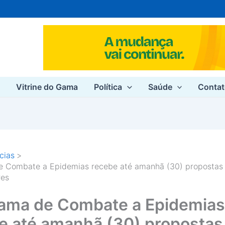
e
Vitrine do Gama
Política
Saúde
Conta
cias
e Combate a Epidemias recebe até amanhã (30) propostas
res
ama de Combate a Epidemias
e até amanhã (30) propostas