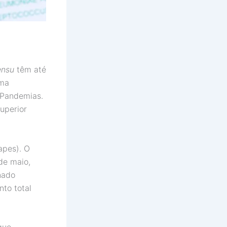
sensu
têm até
ma
 Pandemias.
uperior
apes). O
de maio,
nado
nto total