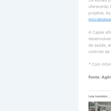
Os editais 
oferecerão 
projetos. A
microbiolog
A Capes afi
desenvolver
de saúde, a
controle de
* Com info
Fonte: Agên
Leia também...