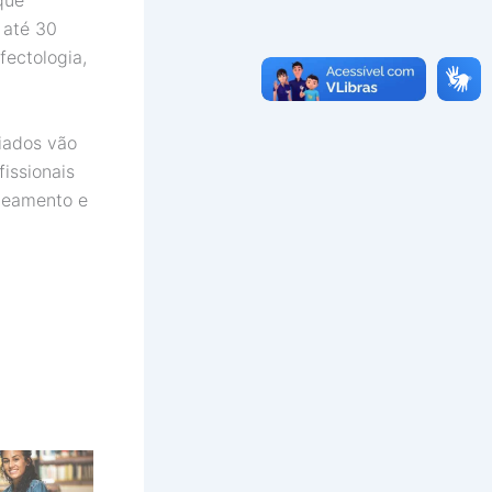
 que
 até 30
fectologia,
iados vão
issionais
peamento e