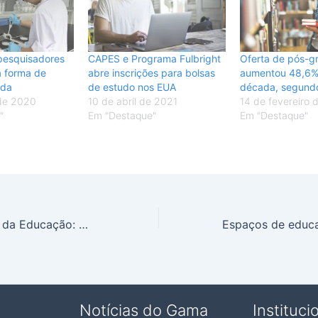
pesquisadores
CAPES e Programa Fulbright
Oferta de pós-g
 forma de
abre inscrições para bolsas
aumentou 48,6% 
ida
de estudo nos EUA
década, segund
 de 2020
10 de abril de 2021
14 de fevereiro 
"
Em "Destaque"
Em "Destaque"
Dia Internacional da Educação: mesmo com cenário atípico, data celebra a importância do ensino
Notícias do Gama
Instituci