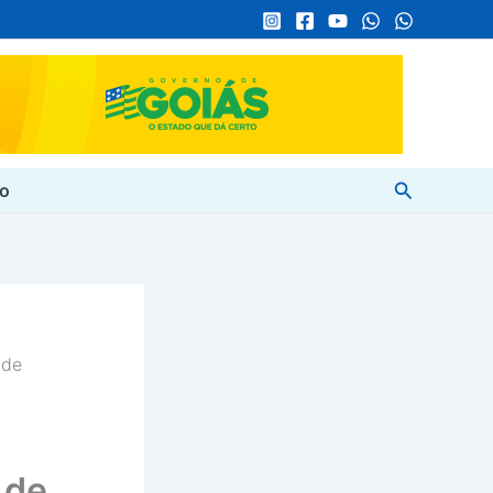
Pesquisar
to
 de
 de