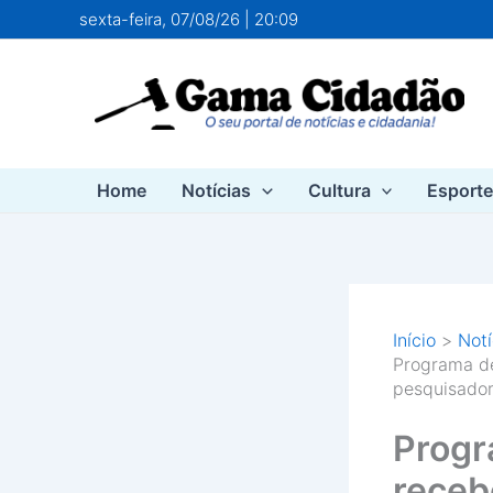
Ir
sexta-feira, 07/08/26 | 20:09
para
o
conteúdo
Home
Notícias
Cultura
Esport
Início
Notí
Programa d
pesquisado
Progr
receb