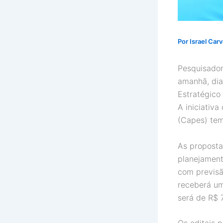
Por
Israel Car
Pesquisado
amanhã, dia
Estratégico
A iniciativ
(Capes) tem
As proposta
planejament
com previsã
receberá um
será de R$ 