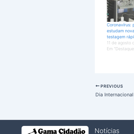
Coronavírus: 
estudam nova
testagem ráp
11 de agosto
Em "Destaque
PREVIOUS
Notícias