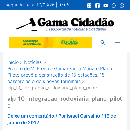
Ir
segunda-feira, 10/08/26 | 07:05
para
o
conteúdo
Pesquisar
Início
Notícias
Projeto do VLP entre Gama/Santa Maria e Plano
Piloto prevê a construção de 15 estações, 15
passarelas e dois novos terminais
vlp_10_integracao_rodoviaria_plano_piloto
vlp_10_integracao_rodoviaria_plano_pilot
o
Deixe um comentário
/ Por
Israel Carvalho
/
19 de
junho de 2012