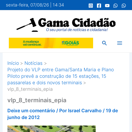
Ir
sexta-feira, 07/08/26 | 14:34
para
o
conteúdo
Pesquisar
Início
Notícias
Projeto do VLP entre Gama/Santa Maria e Plano
Piloto prevê a construção de 15 estações, 15
passarelas e dois novos terminais
vlp_8_terminais_epia
vlp_8_terminais_epia
Deixe um comentário
/ Por
Israel Carvalho
/
19 de
junho de 2012