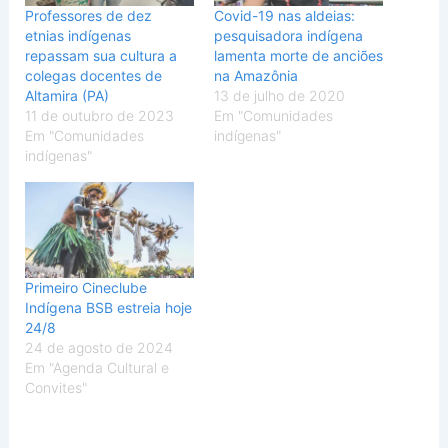
Professores de dez
Covid-19 nas aldeias:
etnias indígenas
pesquisadora indígena
repassam sua cultura a
lamenta morte de anciões
colegas docentes de
na Amazônia
Altamira (PA)
13 de julho de 2020
11 de outubro de 2023
Em "Comunidades
Em "Comunidades
indígenas"
indígenas"
Primeiro Cineclube
Indígena BSB estreia hoje
24/8
24 de agosto de 2024
Em "Agenda Cultural e
Convites"