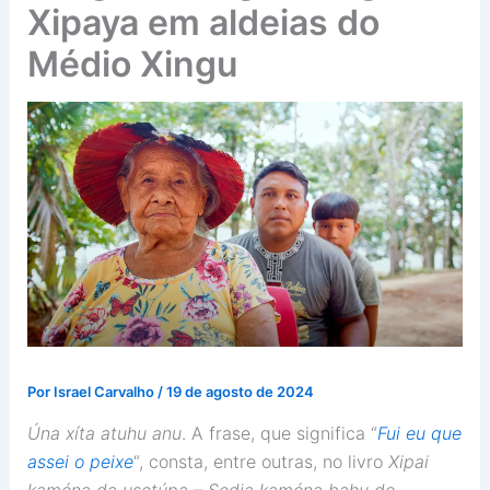
Xipaya em aldeias do
Médio Xingu
Por
Israel Carvalho
/
19 de agosto de 2024
Úna xíta atuhu anu
. A frase, que significa “
Fui eu que
assei o peixe
“, consta, entre outras, no livro
Xipai