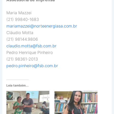
Maria Mazzei
(21) 99840-1683
mariamazzei@norteenergiasa.com.br
Cláudio Motta
(21) 98144.9806
claudio.motta@fsb.com.br
Pedro Henrique Pinheiro
(21) 98361-2013
pedro.pinheiro@fsb.com.br
Leia também...