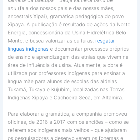
kaména da usetúpa – Sedja kaména bahu de
anu
(fala dos nossos pais e das nossas mães,
ancestrais Xipai), gramática pedagógica do povo
Xipaya. A publicação é resultado de ações da Norte
Energia, concessionária da Usina Hidrelétrica Belo
Monte, e busca valorizar as culturas,
resgatar
línguas indígenas
e documentar processos próprios
de ensino e aprendizagem das etnias que vivem na
área de influência da usina. Atualmente, a obra é
utilizada por professores indígenas para ensinar a
língua mãe para alunos de escolas das aldeias
Tukamã, Tukaya e Kujubim, localizadas nas Terras
Indígenas Xipaya e Cachoeira Seca, em Altamira.
Para elaborar a gramática, a companhia promoveu
oficinas, de 2016 a 2017, com os anciões – como se
referem aos indígenas mais velhos – que ajudaram
os pesquisadores a desenvolverem os fonemas e