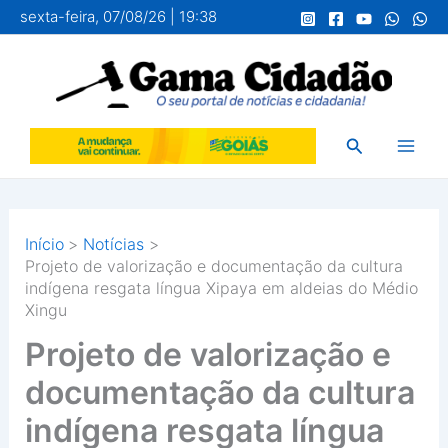
Ir
sexta-feira, 07/08/26 | 19:38
para
o
conteúdo
Pesquisar
Início
Notícias
Projeto de valorização e documentação da cultura
indígena resgata língua Xipaya em aldeias do Médio
Xingu
Projeto de valorização e
documentação da cultura
indígena resgata língua