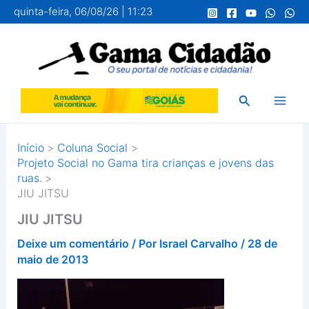
Ir
quinta-feira, 06/08/26 | 11:23
para
o
conteúdo
Pesquisar
Início
Coluna Social
Projeto Social no Gama tira crianças e jovens das
ruas.
JIU JITSU
JIU JITSU
Deixe um comentário
/ Por
Israel Carvalho
/
28 de
maio de 2013