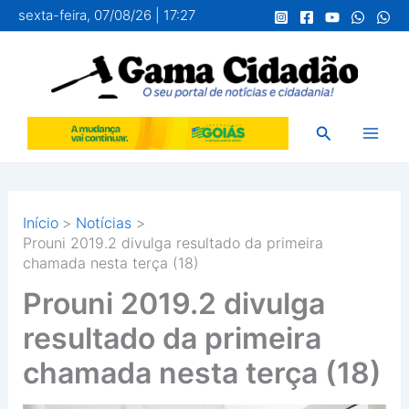
Ir
sexta-feira, 07/08/26 | 17:27
para
o
conteúdo
Pesquisar
Início
Notícias
Prouni 2019.2 divulga resultado da primeira
chamada nesta terça (18)
Prouni 2019.2 divulga
resultado da primeira
chamada nesta terça (18)