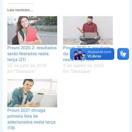
Leia também...
Prouni 2020.2: resultados
Prouni 2020.2: resultado
serão liberados nesta
da segunda chamada sai
terça (21)
nesta terça (04)
22 de julho de 2020
4 de agosto de 2020
Em "Destaque"
Em "Destaque"
Prouni 2021 divulga
primeira lista de
selecionados nesta terça
(19)