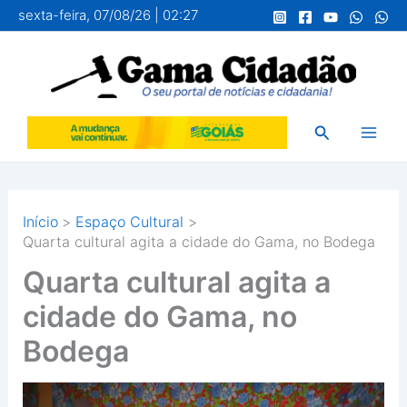
Ir
sexta-feira, 07/08/26 | 02:27
para
o
conteúdo
Pesquisar
Início
Espaço Cultural
Quarta cultural agita a cidade do Gama, no Bodega
Quarta cultural agita a
cidade do Gama, no
Bodega