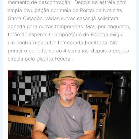
momento de descontração. Depois da estreia com
ampla divulgação por meio do Portal de Noticias
Gama Cidadão, várias outras casas já solicitam
agenda para outras temporadas. Mas, por enquanto,
terão de esperar. O proprietário do Bodega exigiu
um contrato para ter temporada fidelizada. No
primeiro período, serão 4 semanas, depois o projeto
circula pelo Distrito Federal.