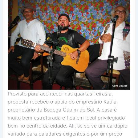
Previsto para acontecer nas quartas-feiras a,
proposta recebeu o apoio do empresário Katíla,
proprietário do Bodega Cupim de Sol. A casa é
muito bem estruturada e fica em local privilegiado
bem no centro da cidade. Ali, se serve um cardápio
variado para paladares exigentes e por um preço