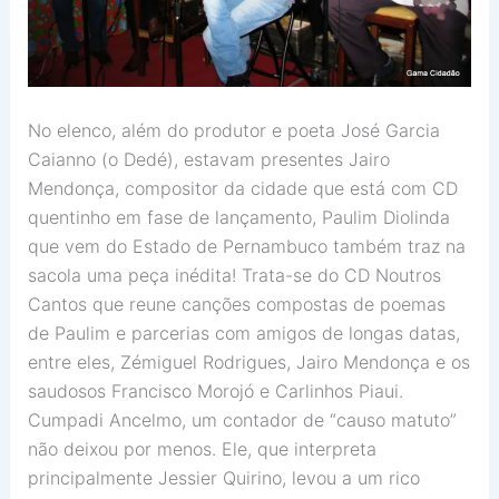
No elenco, além do produtor e poeta José Garcia
Caianno (o Dedé), estavam presentes Jairo
Mendonça, compositor da cidade que está com CD
quentinho em fase de lançamento, Paulim Diolinda
que vem do Estado de Pernambuco também traz na
sacola uma peça inédita! Trata-se do CD Noutros
Cantos que reune canções compostas de poemas
de Paulim e parcerias com amigos de longas datas,
entre eles, Zémiguel Rodrigues, Jairo Mendonça e os
saudosos Francisco Morojó e Carlinhos Piaui.
Cumpadi Ancelmo, um contador de “causo matuto”
não deixou por menos. Ele, que interpreta
principalmente Jessier Quirino, levou a um rico