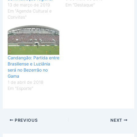
13 de março de 2019
Em "Destaque"
Em "Agenda Cultural e
Convites"
Candangão: Partida entre
Brasiliense e Luziânia
será no Bezerrão no
Gama
1 de abril de 2018
Em "Esporte"
PREVIOUS
NEXT