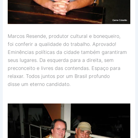
Marcos Resende, produtor cultural e bonequeiro,
foi conferir a qualidade do trabalho. Aprovado!
Eminências políticas da cidade também garantiram
seus lugares. Da esquerda para a direita, sem
preconceito e livres das contendas. Espaço para
relaxar. Todos juntos por um Brasil profundo
disse um eterno candidato.