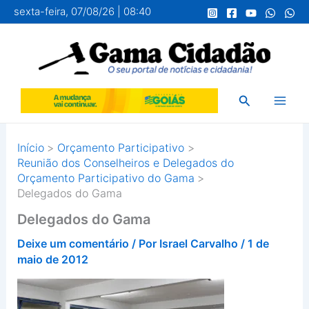
Ir
sexta-feira, 07/08/26 | 08:40
para
o
conteúdo
Pesquisar
Início
Orçamento Participativo
Reunião dos Conselheiros e Delegados do
Orçamento Participativo do Gama
Delegados do Gama
Delegados do Gama
Deixe um comentário
/ Por
Israel Carvalho
/
1 de
maio de 2012