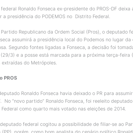
federal Ronaldo Fonseca ex-presidente do PROS-DF deixa 
r a presidência do PODEMOS no Distrito Federal.
 Partido Republicano da Ordem Social (Pros), o deputado f
seca assumirá a presidência local do Podemos no lugar da e
osa. Segundo fontes ligadas a Fonseca, a decisão foi tomad
 (29/3) e a posse está marcada para a próxima terça-feira (
 extraídas do Metrópoles.
 o PROS
eputado Ronaldo Fonseca havia deixado o PR para assumi
 No “novo partido” Ronaldo Fonseca, foi reeleito deputado
to Federal como quarto mais votado nas eleições de 2014.
eputado federal cogitou a possibilidade de filiar-se ao Par
a (PP), porém, como bom analista do cenário político Ronal