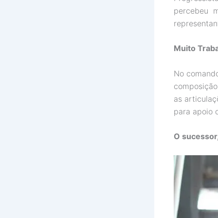
percebeu me
representan
Muito Tra
No comando 
composição 
as articula
para apoio d
O sucessor