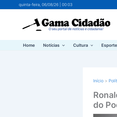
Ir
quinta-feira, 06/08/26 | 00:03
para
o
conteúdo
Home
Notícias
Cultura
Esport
Início
Polí
Ronal
do Po