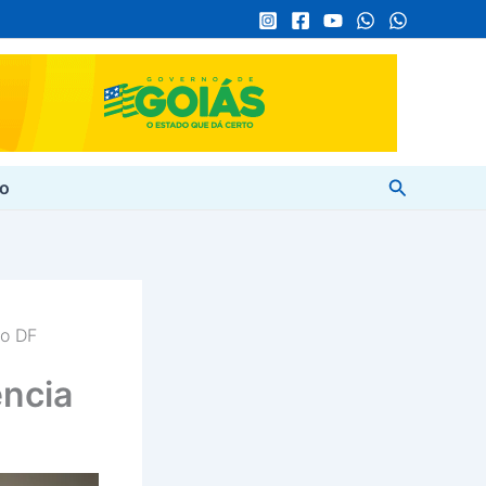
Pesquisar
to
no DF
ncia