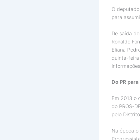
O deputado 
para assumi
De saída do
Ronaldo Fon
Eliana Pedr
quinta-feira
Informações
Do PR para
Em 2013 o d
do PROS-DF.
pelo Distri
Na época o d
Progressist