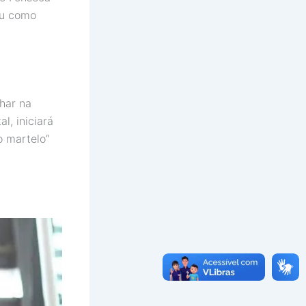
ou como
har na
l, iniciará
o martelo”