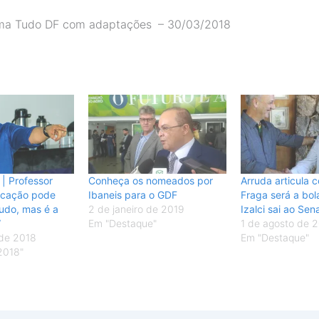
orma Tudo DF com adaptações
– 30/03/2018
 | Professor
Conheça os nomeados por
Arruda articula c
ucação pode
Ibaneis para o GDF
Fraga será a bol
tudo, mas é a
2 de janeiro de 2019
Izalci sai ao Se
”
Em "Destaque"
1 de agosto de 
 de 2018
Em "Destaque"
2018"