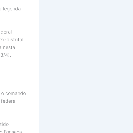
a legenda
ederal
x-distrital
a nesta
3/4).
r o comando
 federal
tido
do Fonseca