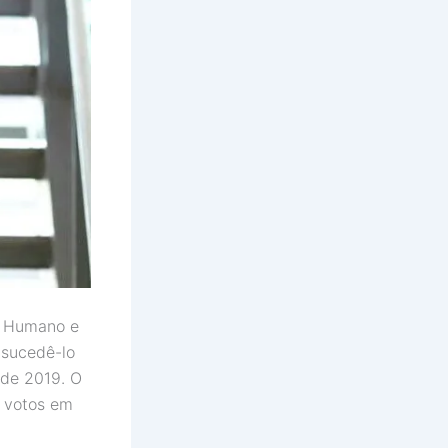
o Humano e
 sucedê-lo
 de 2019. O
l votos em