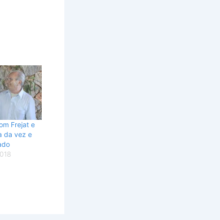
om Frejat e
a da vez e
nado
2018