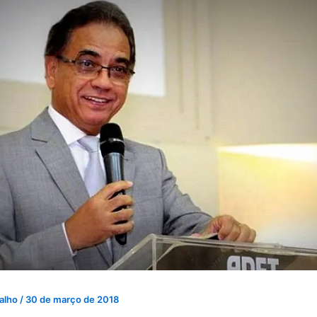
valho
/
30 de março de 2018