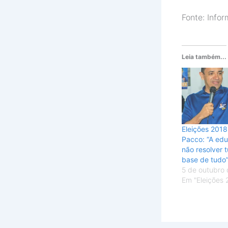
Fonte: Inf
Leia também...
Eleições 2018
Pacco: “A ed
não resolver 
base de tudo
5 de outubro
Em "Eleições 