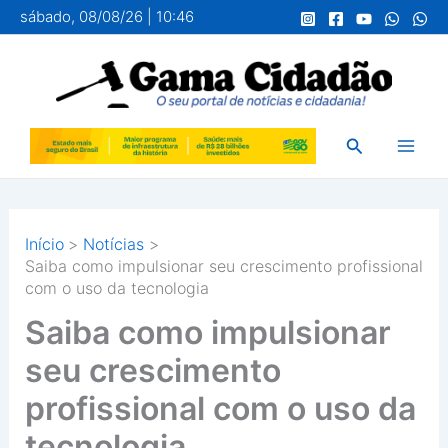
Ir
sábado, 08/08/26 | 10:46
para
o
conteúdo
Pesquisar
Início
Notícias
Saiba como impulsionar seu crescimento profissional
com o uso da tecnologia
Saiba como impulsionar
seu crescimento
profissional com o uso da
tecnologia