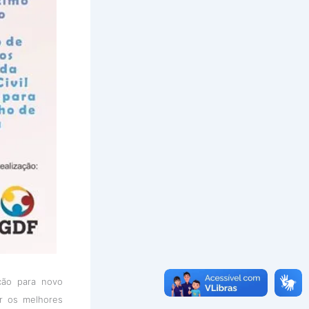
ção para novo
er os melhores