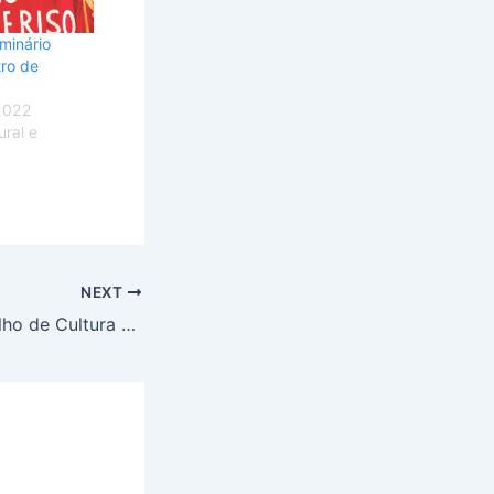
minário
tro de
2022
ral e
NEXT
Eleição do Conselho de Cultura do Gama. O patinho feio ficou mais feio.