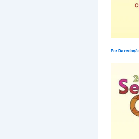
Por
Da redaçã