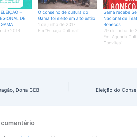
 ELEIÇÃO –
O conselho de cultura do
Gama recebe Se
EGIONAL DE
Gama foi eleito em alto estilo
Nacional de Tea
 GAMA
1 de junho de 2017
Bonecos
o de 2016
Em "Espaço Cultural"
29 de junho de 
Em "Agenda Cultu
Convites"
pagão, Dona CEB
 comentário