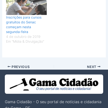
Inscrições para cursos
gratuitos do Senac
começam nesta
segunda-feira
4 de outubro de 2019
Em "Mídia & Divulgação"
PREVIOUS
NEXT
Gama Cidadão - O seu portal de notícias e cidadania