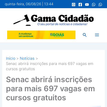
Ir
quinta-feira, 06/08/26 | 13:44
para
o
conteúdo
Pesquisar
Início
Notícias
Senac abrirá inscrições para mais 697 vagas em
cursos gratuitos
Senac abrirá inscrições
para mais 697 vagas em
cursos gratuitos