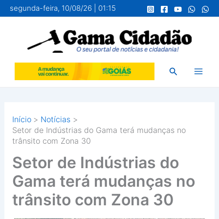
Ir
segunda-feira, 10/08/26 | 01:15
para
o
conteúdo
Pesquisar
Início
Notícias
Setor de Indústrias do Gama terá mudanças no
trânsito com Zona 30
Setor de Indústrias do
Gama terá mudanças no
trânsito com Zona 30