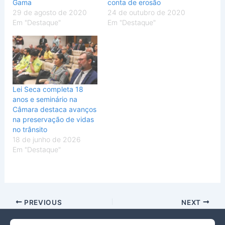
Gama
conta de erosão
29 de agosto de 2020
24 de outubro de 2020
Em "Destaque"
Em "Destaque"
Lei Seca completa 18
anos e seminário na
Câmara destaca avanços
na preservação de vidas
no trânsito
18 de junho de 2026
Em "Destaque"
PREVIOUS
NEXT