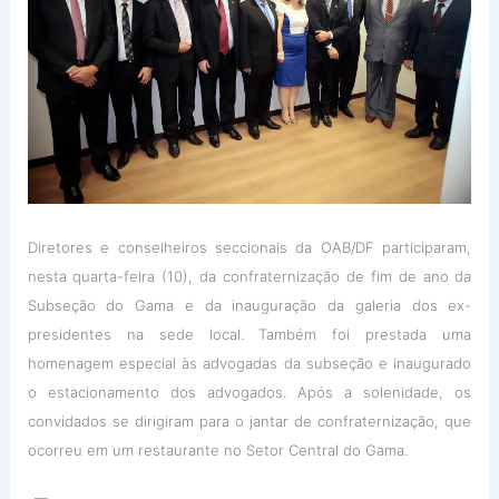
Diretores e conselheiros seccionais da OAB/DF participaram,
nesta quarta-feira (10), da confraternização de fim de ano da
Subseção do Gama e da inauguração da galeria dos ex-
presidentes na sede local. Também foi prestada uma
homenagem especial às advogadas da subseção e inaugurado
o estacionamento dos advogados. Após a solenidade, os
convidados se dirigiram para o jantar de confraternização, que
ocorreu em um restaurante no Setor Central do Gama.