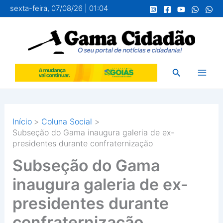
Ir
sexta-feira, 07/08/26 | 01:04
para
o
conteúdo
Pesquisar
Início
Coluna Social
Subseção do Gama inaugura galeria de ex-
presidentes durante confraternização
Subseção do Gama
inaugura galeria de ex-
presidentes durante
confraternização