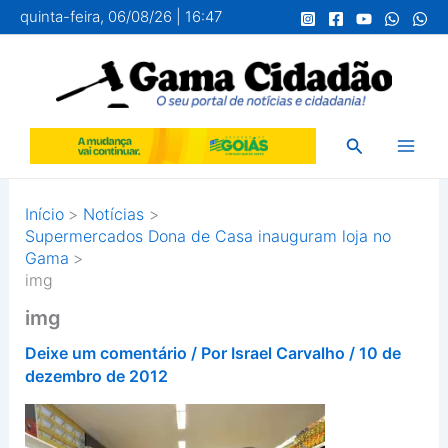
Ir
quinta-feira, 06/08/26 | 16:47
para
o
conteúdo
Pesquisar
Início
Notícias
Supermercados Dona de Casa inauguram loja no
Gama
img
img
Deixe um comentário
/ Por
Israel Carvalho
/
10 de
dezembro de 2012