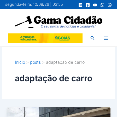
Ir
segunda-feira, 10/08/26 | 03:55
para
o
conteúdo
Pesquisar
Início
posts
adaptação de carro
adaptação de carro