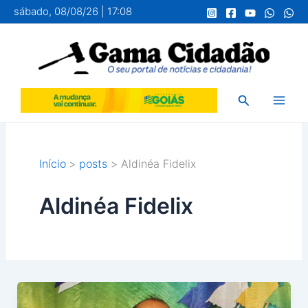
Ir
sábado, 08/08/26 | 17:08
para
o
conteúdo
Pesquisar
Início
posts
Aldinéa Fidelix
Aldinéa Fidelix