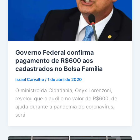
Governo Federal confirma
pagamento de R$600 aos
cadastrados no Bolsa Família
Israel Carvalho
/
1 de abril de 2020
O ministro da Cidadania, Onyx Lorenzoni,
revelou que o auxílio no valor de R$600, de
ajuda durante a pandemia do coronavírus,
será