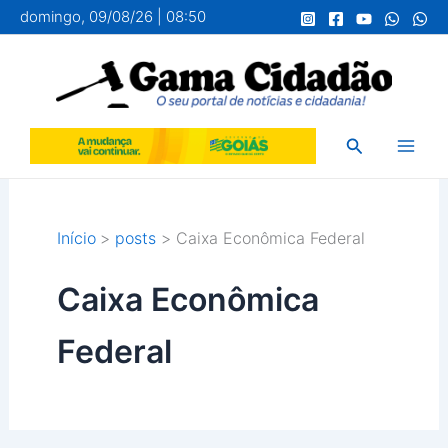
Ir
domingo, 09/08/26 | 08:50
para
o
conteúdo
Pesquisar
Início
posts
Caixa Econômica Federal
Caixa Econômica
Federal