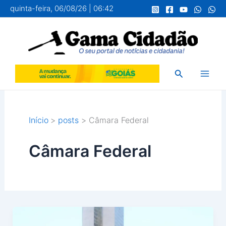
Ir
quinta-feira, 06/08/26 | 06:42
para
o
conteúdo
Pesquisar
Início
posts
Câmara Federal
Câmara Federal