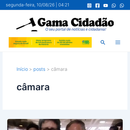
Ir
segunda-feira, 10/08/26 | 04:21
para
o
conteúdo
Pesquisar
Início
posts
câmara
câmara