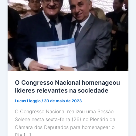
O Congresso Nacional homenageou
líderes relevantes na sociedade
Lucas Lieggio
/
30 de maio de 2023
O Congresso Nacional realizou uma Sessão
Solene nesta sexta-feira (26) no Plenário da
Câmara dos Deputados para homenagear o
Dia […]