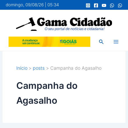
Ir
domingo, 09/08/26 | 05:34
para
o
conteúdo
Pesquisar
Início
posts
Campanha do Agasalho
Campanha do
Agasalho