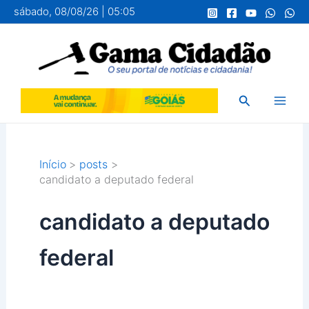
Ir
sábado, 08/08/26 | 05:05
para
o
conteúdo
Pesquisar
Início
posts
candidato a deputado federal
candidato a deputado
federal