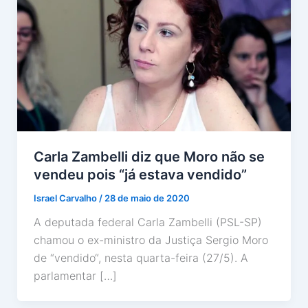
Carla Zambelli diz que Moro não se
vendeu pois “já estava vendido”
Israel Carvalho
/
28 de maio de 2020
A deputada federal Carla Zambelli (PSL-SP)
chamou o ex-ministro da Justiça Sergio Moro
de “vendido“, nesta quarta-feira (27/5). A
parlamentar […]