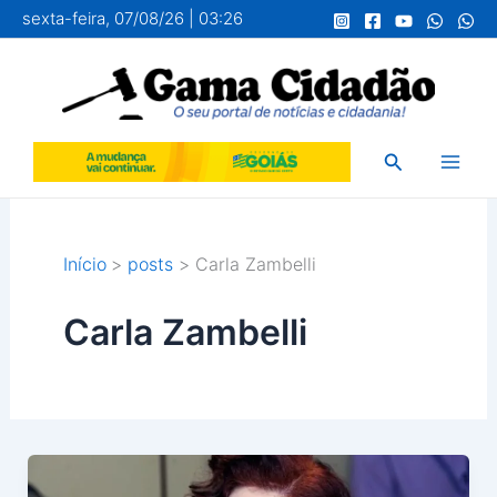
Ir
sexta-feira, 07/08/26 | 03:26
para
o
conteúdo
Pesquisar
Início
posts
Carla Zambelli
Carla Zambelli