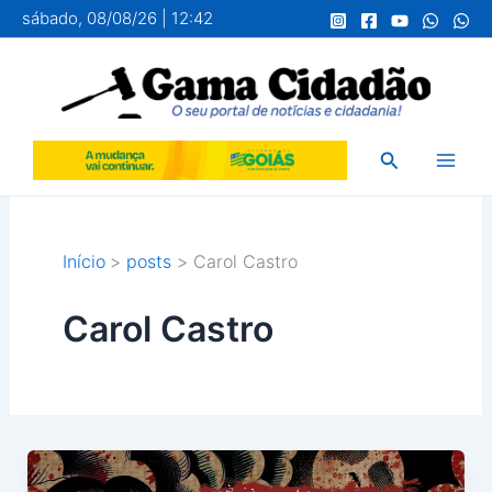
Ir
sábado, 08/08/26 | 12:42
para
o
conteúdo
Pesquisar
Início
posts
Carol Castro
Carol Castro