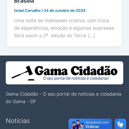
Brasília
Israel Carvalho
/
24 de outubro de 2024
Uma noite de Halloween criativa, com troca
de experiências, emoção e algumas surpresas.
Será assim a 2ª edição do Terror […]
Gama Cidadão - O seu portal de notícias e cidadania
do Gama - DF
Notícias