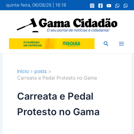
Ir
quinta-feira, 06/08/26 | 16:18
para
o
conteúdo
Pesquisar
Início
posts
Carreata e Pedal Protesto no Gama
Carreata e Pedal
Protesto no Gama