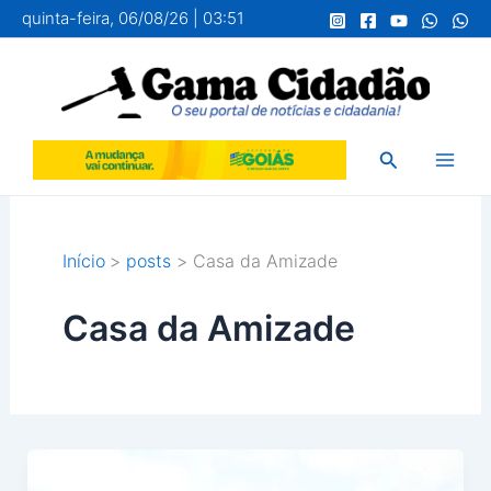
Ir
quinta-feira, 06/08/26 | 03:51
para
o
conteúdo
Pesquisar
Início
posts
Casa da Amizade
Casa da Amizade