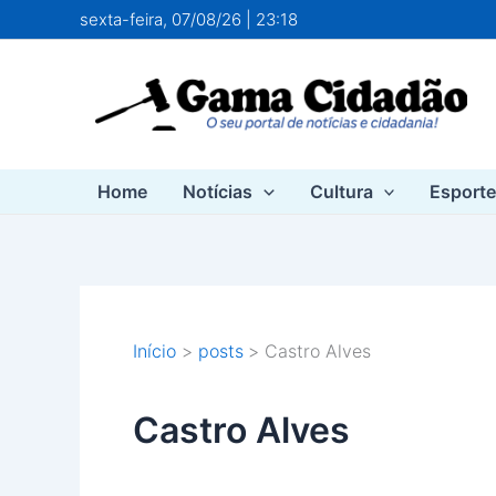
Ir
sexta-feira, 07/08/26 | 23:18
para
o
conteúdo
Home
Notícias
Cultura
Esport
Início
posts
Castro Alves
Castro Alves