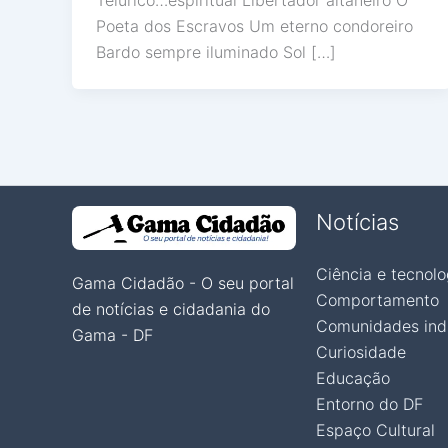
Telúrico…espiritual Libertador altaneiro O
Poeta dos Escravos Um eterno condoreiro
Bardo sempre iluminado Sol […]
Notícias
Ciência e tecnolo
Gama Cidadão - O seu portal
Comportamento
de notícias e cidadania do
Comunidades ind
Gama - DF
Curiosidade
Educação
Entorno do DF
Espaço Cultural