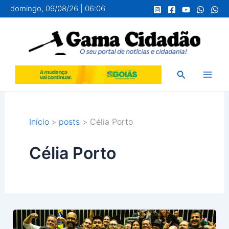
Ir
domingo, 09/08/26 | 06:06
para
o
conteúdo
Pesquisar
Início
posts
Célia Porto
Célia Porto