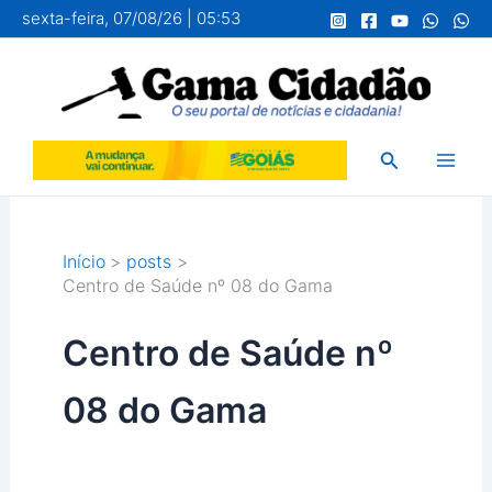
Ir
sexta-feira, 07/08/26 | 05:53
para
o
conteúdo
Pesquisar
Início
posts
Centro de Saúde nº 08 do Gama
Centro de Saúde nº
08 do Gama