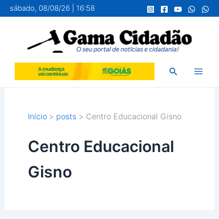
Ir
sábado, 08/08/26 | 16:58
para
o
conteúdo
Pesquisar
Início
posts
Centro Educacional Gisno
Centro Educacional
Gisno