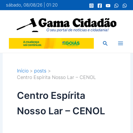
Ir
sábado, 08/08/26 | 01:20
para
o
conteúdo
Pesquisar
Início
posts
Centro Espírita Nosso Lar – CENOL
Centro Espírita
Nosso Lar – CENOL