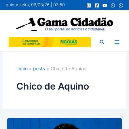
Ir
quinta-feira, 06/08/26 | 03:50
para
o
conteúdo
Pesquisar
Início
posts
Chico de Aquino
Chico de Aquino