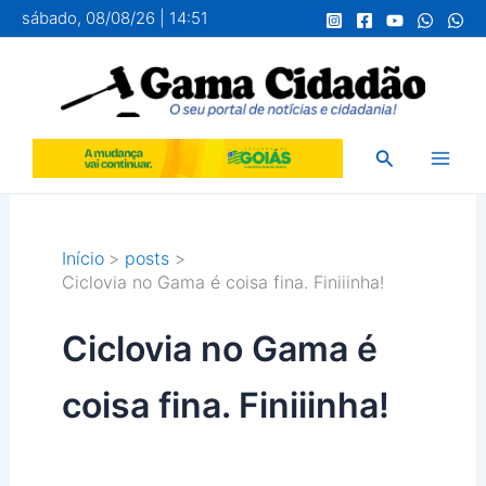
Ir
sábado, 08/08/26 | 14:51
para
o
conteúdo
Pesquisar
Início
posts
Ciclovia no Gama é coisa fina. Finiiinha!
Ciclovia no Gama é
coisa fina. Finiiinha!