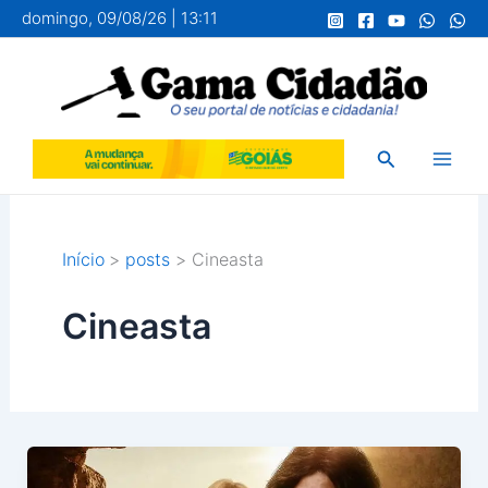
Ir
domingo, 09/08/26 | 13:11
para
o
conteúdo
Pesquisar
Início
posts
Cineasta
Cineasta