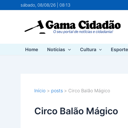
Ir
sábado, 08/08/26 | 08:13
para
o
conteúdo
Home
Notícias
Cultura
Esport
Início
posts
Circo Balão Mágico
Circo Balão Mágico