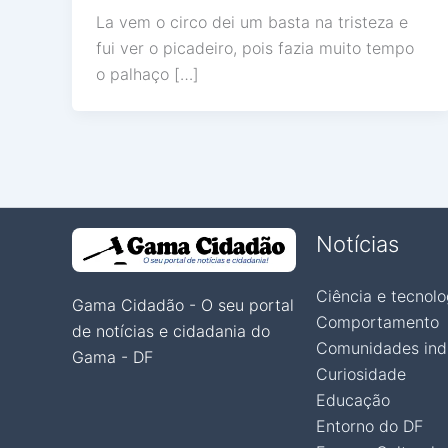
La vem o circo dei um basta na tristeza e
fui ver o picadeiro, pois fazia muito tempo
o palhaço […]
Notícias
Ciência e tecnolo
Gama Cidadão - O seu portal
Comportamento
de notícias e cidadania do
Comunidades ind
Gama - DF
Curiosidade
Educação
Entorno do DF