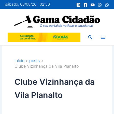
Ir
sábado, 08/08/26 | 02:56
para
o
conteúdo
Pesquisar
Início
posts
Clube Vizinhança da Vila Planalto
Clube Vizinhança da
Vila Planalto