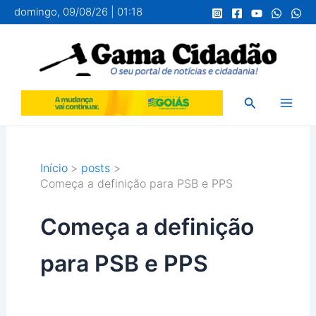
Ir
domingo, 09/08/26 | 01:18
para
o
conteúdo
Pesquisar
Início
posts
Começa a definição para PSB e PPS
Começa a definição
para PSB e PPS