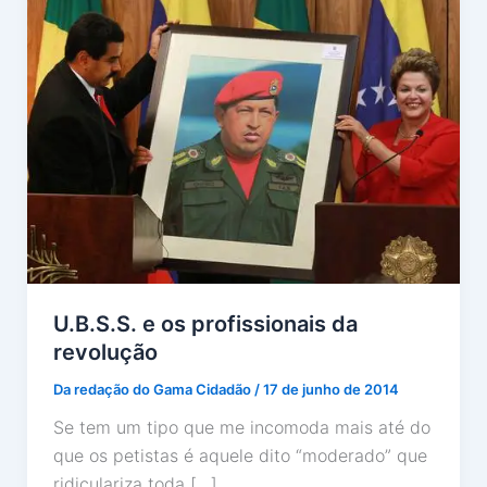
U.B.S.S. e os profissionais da
revolução
Da redação do Gama Cidadão
/
17 de junho de 2014
Se tem um tipo que me incomoda mais até do
que os petistas é aquele dito “moderado” que
ridiculariza toda […]