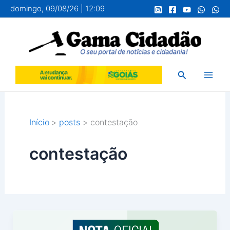
Ir
domingo, 09/08/26 | 12:09
para
o
conteúdo
Pesquisar
Início
posts
contestação
contestação