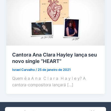
Cantora Ana Clara Hayley lança seu
novo single “HEART”
Israel Carvalho
/
25 de janeiro de 2021
Quem é a A n a C l a r a H a y l e y? A
cantora-compositora lançará […]