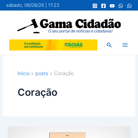
Ir
sábado, 08/08/26 | 17:23
para
o
conteúdo
Pesquisar
Início
posts
Coração
Coração